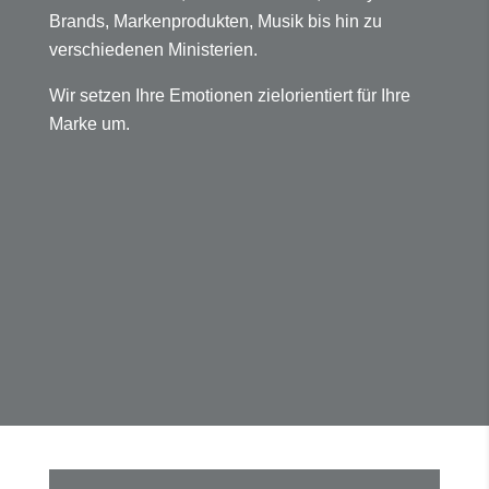
Ansprechpartner für alle
Werbeartikel
Mehr Lesen
Unsere Kunden
Seit 1996 schaffen wir Relevanz für unsere
Kunden von Film, über Automobile, Lifestyle-
Brands, Markenprodukten, Musik bis hin zu
verschiedenen Ministerien.
Wir setzen Ihre Emotionen zielorientiert für Ihre