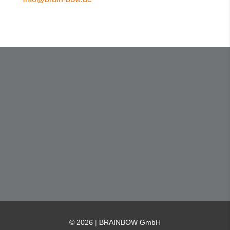
BRAINBOW GmbH
Wiedstraße 23 · 47799 D-Krefeld
T +49(0) 2151. 8 20 75-0
F +49(0) 2151. 8 20 75-55
info@brain-bow.de